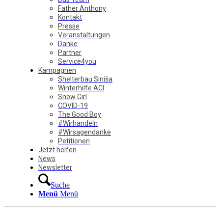
Father Anthony
Kontakt
Presse
Veranstaltungen
Danke
Partner
Service4you
Kampagnen
Shelterbau Siniša
Winterhilfe ACI
Snow Girl
COVID-19
The Good Boy
#Wirhandeln
#Wirsagendanke
Petitionen
Jetzt helfen
News
Newsletter
Suche
Menü
Menü