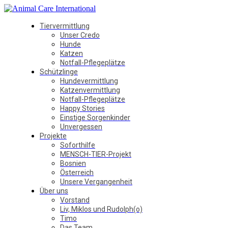
Tiervermittlung
Unser Credo
Hunde
Katzen
Notfall-Pflegeplätze
Schützlinge
Hundevermittlung
Katzenvermittlung
Notfall-Pflegeplätze
Happy Stories
Einstige Sorgenkinder
Unvergessen
Projekte
Soforthilfe
MENSCH-TIER-Projekt
Bosnien
Österreich
Unsere Vergangenheit
Über uns
Vorstand
Liv, Miklos und Rudolph(o)
Timo
Das Team