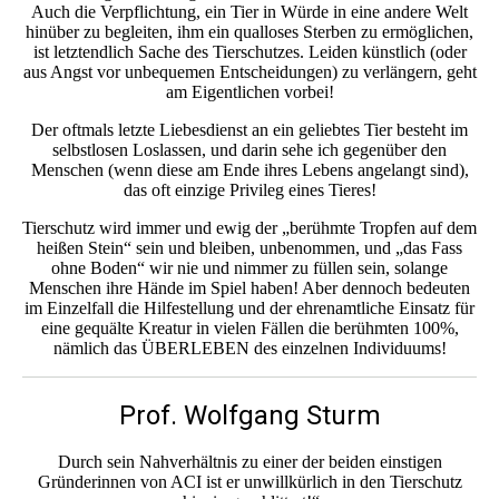
Auch die Verpflichtung, ein Tier in Würde in eine andere Welt
hinüber zu begleiten, ihm ein qualloses Sterben zu ermöglichen,
ist letztendlich Sache des Tierschutzes. Leiden künstlich (oder
aus Angst vor unbequemen Entscheidungen) zu verlängern, geht
am Eigentlichen vorbei!
Der oftmals letzte Liebesdienst an ein geliebtes Tier besteht im
selbstlosen Loslassen, und darin sehe ich gegenüber den
Menschen (wenn diese am Ende ihres Lebens angelangt sind),
das oft einzige Privileg eines Tieres!
Tierschutz wird immer und ewig der „berühmte Tropfen auf dem
heißen Stein“ sein und bleiben, unbenommen, und „das Fass
ohne Boden“ wir nie und nimmer zu füllen sein, solange
Menschen ihre Hände im Spiel haben! Aber dennoch bedeuten
im Einzelfall die Hilfestellung und der ehrenamtliche Einsatz für
eine gequälte Kreatur in vielen Fällen die berühmten 100%,
nämlich das ÜBERLEBEN des einzelnen Individuums!
Prof. Wolfgang Sturm
Durch sein Nahverhältnis zu einer der beiden einstigen
Gründerinnen von ACI ist er unwillkürlich in den Tierschutz