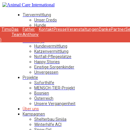
Tiervermittlung
Unser Credo
Hunde
Timo
Das
Father
Kontakt
Presse
Veranstaltungen
Danke
Partner
Se
Katzen
Team
Anthony
Notfall-Pflegeplätze
)
Schützlinge
Hundevermittlung
Katzenvermittlung
Notfall-Pflegeplätze
Happy Stories
Einstige Sorgenkinder
Unvergessen
Projekte
Soforthilfe
MENSCH-TIER-Projekt
Bosnien
Österreich
Unsere Vergangenheit
Über uns
Kampagnen
Shelterbau Siniša
Winterhilfe ACI
Snow Girl