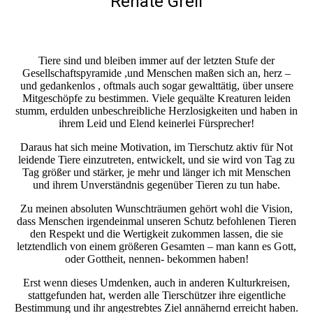
Renate Grell
Tiere sind und bleiben immer auf der letzten Stufe der
Gesellschaftspyramide ,und Menschen maßen sich an, herz –
und gedankenlos , oftmals auch sogar gewalttätig, über unsere
Mitgeschöpfe zu bestimmen. Viele gequälte Kreaturen leiden
stumm, erdulden unbeschreibliche Herzlosigkeiten und haben in
ihrem Leid und Elend keinerlei Fürsprecher!
Daraus hat sich meine Motivation, im Tierschutz aktiv für Not
leidende Tiere einzutreten, entwickelt, und sie wird von Tag zu
Tag größer und stärker, je mehr und länger ich mit Menschen
und ihrem Unverständnis gegenüber Tieren zu tun habe.
Zu meinen absoluten Wunschträumen gehört wohl die Vision,
dass Menschen irgendeinmal unseren Schutz befohlenen Tieren
den Respekt und die Wertigkeit zukommen lassen, die sie
letztendlich von einem größeren Gesamten – man kann es Gott,
oder Gottheit, nennen- bekommen haben!
Erst wenn dieses Umdenken, auch in anderen Kulturkreisen,
stattgefunden hat, werden alle Tierschützer ihre eigentliche
Bestimmung und ihr angestrebtes Ziel annähernd erreicht haben.