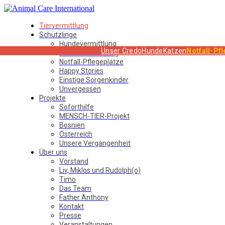
Tiervermittlung
Schützlinge
Hundevermittlung
Unser Credo
Hunde
Katzen
Notfall-Pf
Katzenvermittlung
Notfall-Pflegeplätze
Happy Stories
Einstige Sorgenkinder
Unvergessen
Projekte
Soforthilfe
MENSCH-TIER-Projekt
Bosnien
Österreich
Unsere Vergangenheit
Über uns
Vorstand
Liv, Miklos und Rudolph(o)
Timo
Das Team
Father Anthony
Kontakt
Presse
Veranstaltungen