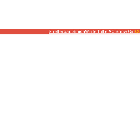
Shelterbau Siniša
Winterhilfe ACI
Snow Girl
C