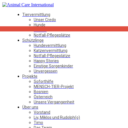
Tiervermittlung
Unser Credo
Hunde
Katzen
Notfall-Pflegeplätze
Schützlinge
Hundevermittlung
Katzenvermittlung
Notfall-Pflegeplätze
Happy Stories
Einstige Sorgenkinder
Unvergessen
Projekte
Soforthilfe
MENSCH-TIER-Projekt
Bosnien
Österreich
Unsere Vergangenheit
Über uns
Vorstand
Liv, Miklos und Rudolph(o)
Timo
Das Team