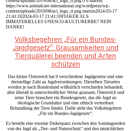
content/uploads/2019/08/aci_logo_rt.png
0
0
marion
https://www.animalcare-international.org/wordpress/wp-
content/uploads/2019/08/aci_logo_rt.png
marion
2024-03-17
21:41:10
2024-03-17 21:41:10
FIAKER ALS
IMMATERIELLES UNESCO-KULTURERBE? NEIN
DANKE!
Volksbegehren „Für ein Bundes-
Jagdgesetz“: Grausamkeiten und
Tierquälerei beenden und Arten
schützen
Das kleine Österreich hat 9 verschiedene Jagdgesetze und eine
dreistellige Zahl an Jagdverordnungen. Dieselben Tierarten
werden je nach Bundesland willkürlich verschieden behandelt,
aber überall in unterschiedlicher Weise grausam. Österreich und
seine Tiere brauchen ein Bundesgesetz, das die Jagd an
ökologische Grundsätze und eine ethisch vertretbare
Behandlung der Tiere bindet. Dafür steht das Volksbegehren
„Für ein Bundes-Jagdgesetz“.
Es besteht eine enorme Diskrepanz zwischen den Sonntagsreden
von der Jagd als „Tier- und Naturschutz“ und den tatsächlichen