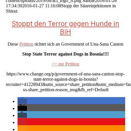
content/uploads/2019/08/aci_logo_rt.png
Sandie
2016-01-26
17:34:39
2016-01-27 11:16:08
Stopp der Säureinjektionen in
Shiraz
Stoppt den Terror gegen Hunde in
BiH
Diese
Petition
richtet sich an Government of Una-Sana Canton
Stop State Terror against Dogs in Bosnia!!!!
>> zur Petition
https://www.change.org/p/government-of-una-sana-canton-stop-
state-terror-against-dogs-in-bosnia?
recruiter=41228943&utm_source=share_petition&utm_medium=f
xs-share_petition-reason_msg&fb_ref=Default