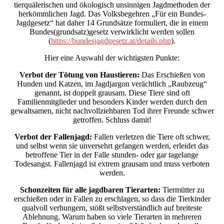
tierquälerischen und ökologisch unsinnigen Jagdmethoden der
herkömmlichen Jagd. Das Volksbegehren „Für ein Bundes-
Jagdgesetz“ hat daher 14 Grundsätze formuliert, die in einem
Bundes(grundsatz)gesetz verwirklicht werden sollen
(
https://bundesjagdgesetz.at/details.php
).
Hier eine Auswahl der wichtigsten Punkte:
Verbot der Tötung von Haustieren:
Das Erschießen von
Hunden und Katzen, im Jagdjargon verächtlich „Raubzeug“
genannt, ist doppelt grausam. Diese Tiere sind oft
Familienmitglieder und besonders Kinder werden durch den
gewaltsamen, nicht nachvollziehbaren Tod ihrer Freunde schwer
getroffen. Schluss damit!
Verbot der Fallenjagd:
Fallen verletzen die Tiere oft schwer,
und selbst wenn sie unversehrt gefangen werden, erleidet das
betroffene Tier in der Falle stunden- oder gar tagelange
Todesangst. Fallenjagd ist extrem grausam und muss verboten
werden.
Schonzeiten für alle jagdbaren Tierarten:
Tiermütter zu
erschießen oder in Fallen zu erschlagen, so dass die Tierkinder
qualvoll verhungern, stößt selbstverständlich auf breiteste
Ablehnung. Warum haben so viele Tierarten in mehreren