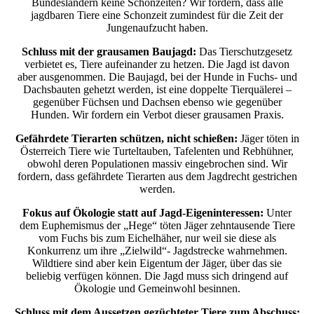
Bundesländern keine Schonzeiten? Wir fordern, dass alle
jagdbaren Tiere eine Schonzeit zumindest für die Zeit der
Jungenaufzucht haben.
Schluss mit der grausamen Baujagd:
Das Tierschutzgesetz
verbietet es, Tiere aufeinander zu hetzen. Die Jagd ist davon
aber ausgenommen. Die Baujagd, bei der Hunde in Fuchs- und
Dachsbauten gehetzt werden, ist eine doppelte Tierquälerei –
gegenüber Füchsen und Dachsen ebenso wie gegenüber
Hunden. Wir fordern ein Verbot dieser grausamen Praxis.
Gefährdete Tierarten schützen, nicht schießen:
Jäger töten in
Österreich Tiere wie Turteltauben, Tafelenten und Rebhühner,
obwohl deren Populationen massiv eingebrochen sind. Wir
fordern, dass gefährdete Tierarten aus dem Jagdrecht gestrichen
werden.
Fokus auf Ökologie statt auf Jagd-Eigeninteressen:
Unter
dem Euphemismus der „Hege“ töten Jäger zehntausende Tiere
vom Fuchs bis zum Eichelhäher, nur weil sie diese als
Konkurrenz um ihre „Zielwild“- Jagdstrecke wahrnehmen.
Wildtiere sind aber kein Eigentum der Jäger, über das sie
beliebig verfügen können. Die Jagd muss sich dringend auf
Ökologie und Gemeinwohl besinnen.
Schluss mit dem Aussetzen gezüchteter Tiere zum Abschuss: