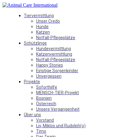
Tiervermittlung
Unser Credo
Hunde
Katzen
Notfall-Pflegeplätze
Schützlinge
Hundevermittlung
Katzenvermittlung
Notfall-Pflegeplätze
Happy Stories
Einstige Sorgenkinder
Unvergessen
Projekte
Soforthilfe
MENSCH-TIER-Projekt
Bosnien
Österreich
Unsere Vergangenheit
Über uns
Vorstand
Liv, Miklos und Rudolph(o)
Timo
Das Team