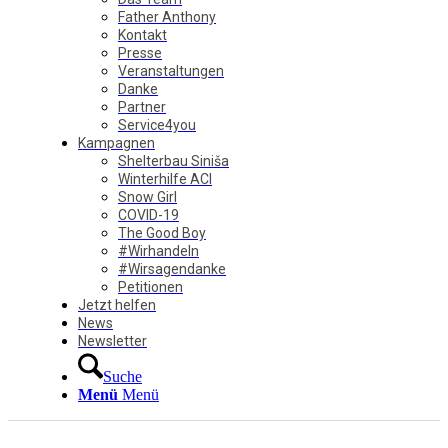
Father Anthony
Kontakt
Presse
Veranstaltungen
Danke
Partner
Service4you
Kampagnen
Shelterbau Siniša
Winterhilfe ACI
Snow Girl
COVID-19
The Good Boy
#Wirhandeln
#Wirsagendanke
Petitionen
Jetzt helfen
News
Newsletter
Suche
Menü
Menü