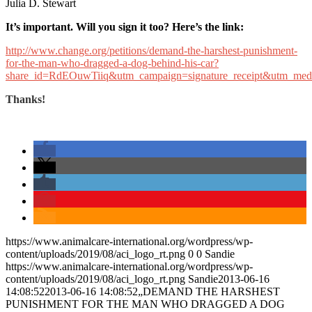
Julia D. Stewart
It’s important. Will you sign it too? Here’s the link:
http://www.change.org/petitions/demand-the-harshest-punishment-
for-the-man-who-dragged-a-dog-behind-his-car?
share_id=RdEOuwTiiq&utm_campaign=signature_receipt&utm_medi
Thanks!
https://www.animalcare-international.org/wordpress/wp-
content/uploads/2019/08/aci_logo_rt.png
0
0
Sandie
https://www.animalcare-international.org/wordpress/wp-
content/uploads/2019/08/aci_logo_rt.png
Sandie
2013-06-16
14:08:52
2013-06-16 14:08:52
„DEMAND THE HARSHEST
PUNISHMENT FOR THE MAN WHO DRAGGED A DOG