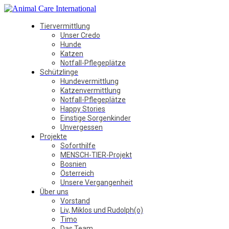
Tiervermittlung
Unser Credo
Hunde
Katzen
Notfall-Pflegeplätze
Schützlinge
Hundevermittlung
Katzenvermittlung
Notfall-Pflegeplätze
Happy Stories
Einstige Sorgenkinder
Unvergessen
Projekte
Soforthilfe
MENSCH-TIER-Projekt
Bosnien
Österreich
Unsere Vergangenheit
Über uns
Vorstand
Liv, Miklos und Rudolph(o)
Timo
Das Team