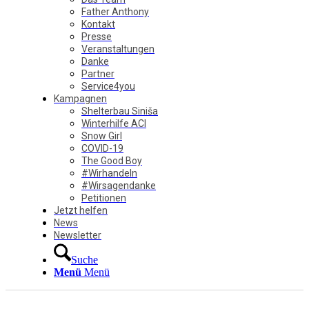
Father Anthony
Kontakt
Presse
Veranstaltungen
Danke
Partner
Service4you
Kampagnen
Shelterbau Siniša
Winterhilfe ACI
Snow Girl
COVID-19
The Good Boy
#Wirhandeln
#Wirsagendanke
Petitionen
Jetzt helfen
News
Newsletter
Suche
Menü
Menü