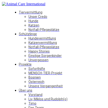
Tiervermittlung
Unser Credo
Hunde
Katzen
Notfall-Pflegeplätze
Schützlinge
Hundevermittlung
Katzenvermittlung
Notfall-Pflegeplätze
Happy Stories
Einstige Sorgenkinder
Unvergessen
Projekte
Soforthilfe
MENSCH-TIER-Projekt
Bosnien
Österreich
Unsere Vergangenheit
Über uns
Vorstand
Liv, Miklos und Rudolph(o)
Timo
Das Team