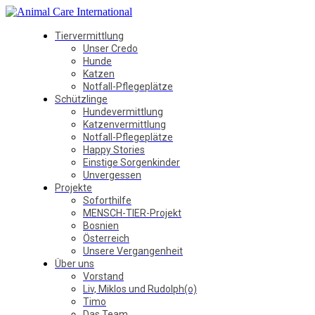
Tiervermittlung
Unser Credo
Hunde
Katzen
Notfall-Pflegeplätze
Schützlinge
Hundevermittlung
Katzenvermittlung
Notfall-Pflegeplätze
Happy Stories
Einstige Sorgenkinder
Unvergessen
Projekte
Soforthilfe
MENSCH-TIER-Projekt
Bosnien
Österreich
Unsere Vergangenheit
Über uns
Vorstand
Liv, Miklos und Rudolph(o)
Timo
Das Team