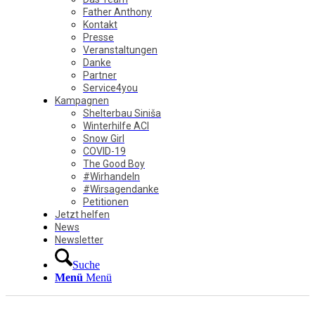
Father Anthony
Kontakt
Presse
Veranstaltungen
Danke
Partner
Service4you
Kampagnen
Shelterbau Siniša
Winterhilfe ACI
Snow Girl
COVID-19
The Good Boy
#Wirhandeln
#Wirsagendanke
Petitionen
Jetzt helfen
News
Newsletter
Suche
Menü
Menü