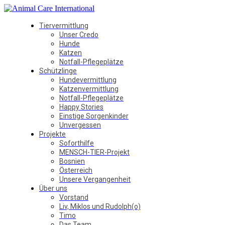
Tiervermittlung
Unser Credo
Hunde
Katzen
Notfall-Pflegeplätze
Schützlinge
Hundevermittlung
Katzenvermittlung
Notfall-Pflegeplätze
Happy Stories
Einstige Sorgenkinder
Unvergessen
Projekte
Soforthilfe
MENSCH-TIER-Projekt
Bosnien
Österreich
Unsere Vergangenheit
Über uns
Vorstand
Liv, Miklos und Rudolph(o)
Timo
Das Team