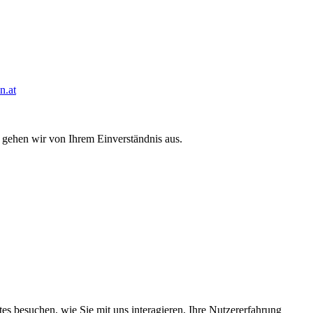
n.at
 gehen wir von Ihrem Einverständnis aus.
s besuchen, wie Sie mit uns interagieren, Ihre Nutzererfahrung