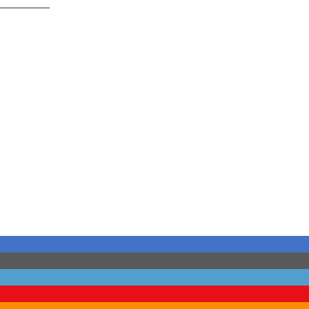
_________