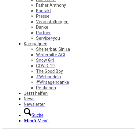
Father Anthony
Kontakt
Presse
Veranstaltungen
Danke
Partner
Service4you
Kampagnen
Shelterbau Siniša
Winterhilfe ACI
Snow Girl
COVID-19
The Good Boy
#Wirhandeln
#Wirsagendanke
Petitionen
Jetzt helfen
News
Newsletter
Suche
Menü
Menü