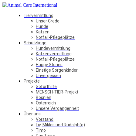
Tiervermittlung
Unser Credo
Hunde
Katzen
Notfall-Pflegeplätze
Schützlinge
Hundevermittlung
Katzenvermittlung
Notfall-Pflegeplätze
Happy Stories
Einstige Sorgenkinder
Unvergessen
Projekte
Soforthilfe
MENSCH-TIER-Projekt
Bosnien
Österreich
Unsere Vergangenheit
Über uns
Vorstand
Liv, Miklos und Rudolph(o)
Timo
Das Team