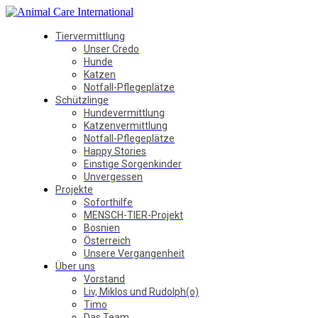
Tiervermittlung
Unser Credo
Hunde
Katzen
Notfall-Pflegeplätze
Schützlinge
Hundevermittlung
Katzenvermittlung
Notfall-Pflegeplätze
Happy Stories
Einstige Sorgenkinder
Unvergessen
Projekte
Soforthilfe
MENSCH-TIER-Projekt
Bosnien
Österreich
Unsere Vergangenheit
Über uns
Vorstand
Liv, Miklos und Rudolph(o)
Timo
Das Team