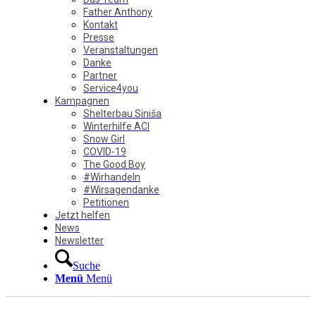
Father Anthony
Kontakt
Presse
Veranstaltungen
Danke
Partner
Service4you
Kampagnen
Shelterbau Siniša
Winterhilfe ACI
Snow Girl
COVID-19
The Good Boy
#Wirhandeln
#Wirsagendanke
Petitionen
Jetzt helfen
News
Newsletter
Suche
Menü
Menü