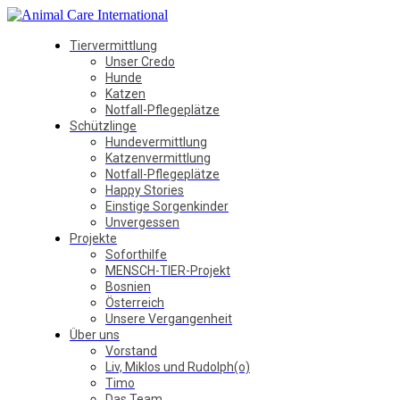
Tiervermittlung
Unser Credo
Hunde
Katzen
Notfall-Pflegeplätze
Schützlinge
Hundevermittlung
Katzenvermittlung
Notfall-Pflegeplätze
Happy Stories
Einstige Sorgenkinder
Unvergessen
Projekte
Soforthilfe
MENSCH-TIER-Projekt
Bosnien
Österreich
Unsere Vergangenheit
Über uns
Vorstand
Liv, Miklos und Rudolph(o)
Timo
Das Team