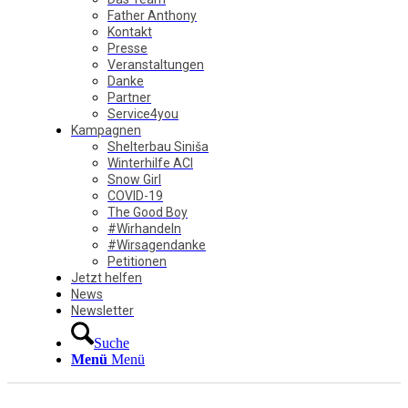
Father Anthony
Kontakt
Presse
Veranstaltungen
Danke
Partner
Service4you
Kampagnen
Shelterbau Siniša
Winterhilfe ACI
Snow Girl
COVID-19
The Good Boy
#Wirhandeln
#Wirsagendanke
Petitionen
Jetzt helfen
News
Newsletter
Suche
Menü
Menü