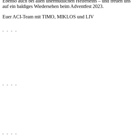
Ebenso auch bei allen unermüdlichen Helferleins – und freuen uns
auf ein baldiges Wiedersehen beim Adventfest 2023.
Euer ACI-Team mit TIMO, MIKLOS und LIV