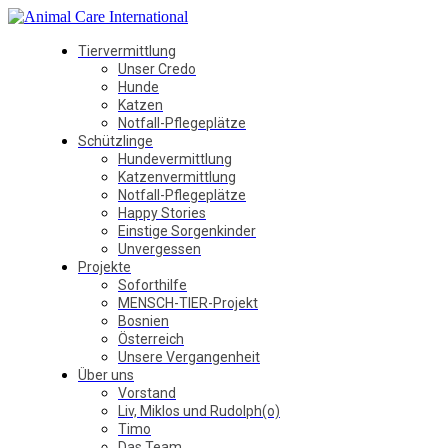
Tiervermittlung
Unser Credo
Hunde
Katzen
Notfall-Pflegeplätze
Schützlinge
Hundevermittlung
Katzenvermittlung
Notfall-Pflegeplätze
Happy Stories
Einstige Sorgenkinder
Unvergessen
Projekte
Soforthilfe
MENSCH-TIER-Projekt
Bosnien
Österreich
Unsere Vergangenheit
Über uns
Vorstand
Liv, Miklos und Rudolph(o)
Timo
Das Team