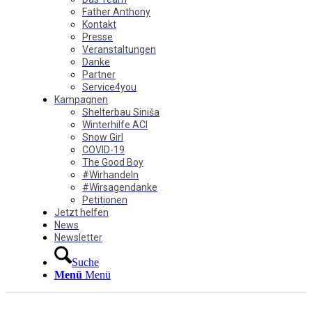
Father Anthony
Kontakt
Presse
Veranstaltungen
Danke
Partner
Service4you
Kampagnen
Shelterbau Siniša
Winterhilfe ACI
Snow Girl
COVID-19
The Good Boy
#Wirhandeln
#Wirsagendanke
Petitionen
Jetzt helfen
News
Newsletter
Suche
Menü
Menü