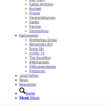
Father Anthony
Kontakt
Presse
Veranstaltungen
Danke
Partner
Service4you
Kampagnen
Shelterbau Siniša
Winterhilfe ACI
Snow Girl
COVID-19
The Good Boy
#Wirhandeln
#Wirsagendanke
Petitionen
Jetzt helfen
News
Newsletter
Suche
Menü
Menü