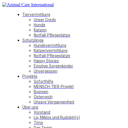
Tiervermittlung
Unser Credo
Hunde
Katzen
Notfall-Pflegeplätze
Schützlinge
Hundevermittlung
Katzenvermittlung
Notfall-Pflegeplätze
Happy Stories
Einstige Sorgenkinder
Unvergessen
Projekte
Soforthilfe
MENSCH-TIER-Projekt
Bosnien
Österreich
Unsere Vergangenheit
Über uns
Vorstand
Liv, Miklos und Rudolph(o)
Timo
Das Team