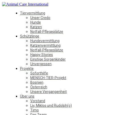
Tiervermittlung
Unser Credo
Hunde
Katzen
Notfall-Pflegeplätze
Schützlinge
Hundevermittlung
Katzenvermittlung
Notfall-Pflegeplätze
Happy Stories
Einstige Sorgenkinder
Unvergessen
Projekte
Soforthilfe
MENSCH-TIER-Projekt
Bosnien
Österreich
Unsere Vergangenheit
Über uns
Vorstand
Liv, Miklos und Rudolph(o)
Timo
Das Team