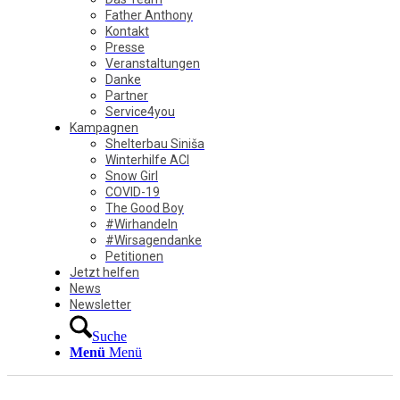
Father Anthony
Kontakt
Presse
Veranstaltungen
Danke
Partner
Service4you
Kampagnen
Shelterbau Siniša
Winterhilfe ACI
Snow Girl
COVID-19
The Good Boy
#Wirhandeln
#Wirsagendanke
Petitionen
Jetzt helfen
News
Newsletter
Suche
Menü
Menü