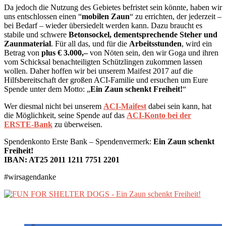
Da jedoch die Nutzung des Gebietes befristet sein könnte, haben wir
uns entschlossen einen “
mobilen Zaun
“ zu errichten, der jederzeit –
bei Bedarf – wieder übersiedelt werden kann. Dazu braucht es
stabile und schwere
Betonsockel, dementsprechende Steher und
Zaunmaterial
. Für all das, und für die
Arbeitsstunden
, wird ein
Betrag von
plus € 3.000,–
von Nöten sein, den wir Goga und ihren
vom Schicksal benachteiligten Schützlingen zukommen lassen
wollen. Daher hoffen wir bei unserem Maifest 2017 auf die
Hilfsbereitschaft der großen ACI-Familie und ersuchen um Eure
Spende unter dem Motto: „
Ein Zaun schenkt Freiheit!
“
Wer diesmal nicht bei unserem
ACI-Maifest
dabei sein kann, hat
die Möglichkeit, seine Spende auf das
ACI-Konto bei der
ERSTE-Bank
zu überweisen.
Spendenkonto Erste Bank – Spendenvermerk:
Ein Zaun schenkt
Freiheit!
IBAN: AT25 2011 1211 7751 2201
#wirsagendanke