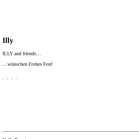
Illy
ILLY and friends…
…wünschen Frohes Fest!
_______________________________________________________