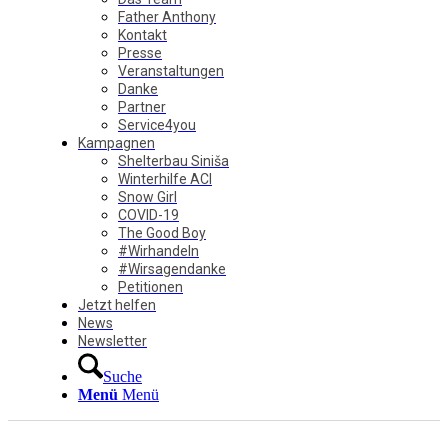
Father Anthony
Kontakt
Presse
Veranstaltungen
Danke
Partner
Service4you
Kampagnen
Shelterbau Siniša
Winterhilfe ACI
Snow Girl
COVID-19
The Good Boy
#Wirhandeln
#Wirsagendanke
Petitionen
Jetzt helfen
News
Newsletter
Suche
Menü
Menü