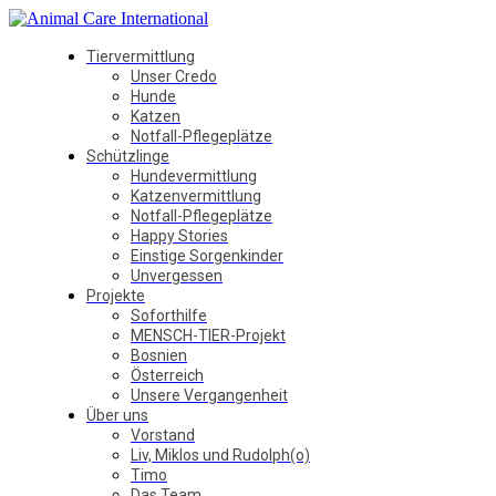
Tiervermittlung
Unser Credo
Hunde
Katzen
Notfall-Pflegeplätze
Schützlinge
Hundevermittlung
Katzenvermittlung
Notfall-Pflegeplätze
Happy Stories
Einstige Sorgenkinder
Unvergessen
Projekte
Soforthilfe
MENSCH-TIER-Projekt
Bosnien
Österreich
Unsere Vergangenheit
Über uns
Vorstand
Liv, Miklos und Rudolph(o)
Timo
Das Team