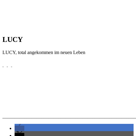
LUCY
LUCY, total angekommen im neuen Leben
_______________________________________________________