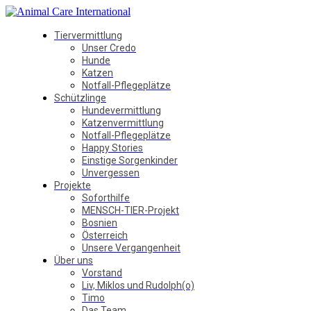
Tiervermittlung
Unser Credo
Hunde
Katzen
Notfall-Pflegeplätze
Schützlinge
Hundevermittlung
Katzenvermittlung
Notfall-Pflegeplätze
Happy Stories
Einstige Sorgenkinder
Unvergessen
Projekte
Soforthilfe
MENSCH-TIER-Projekt
Bosnien
Österreich
Unsere Vergangenheit
Über uns
Vorstand
Liv, Miklos und Rudolph(o)
Timo
Das Team