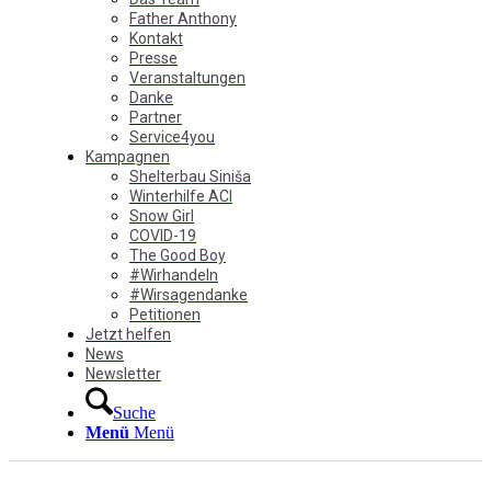
Father Anthony
Kontakt
Presse
Veranstaltungen
Danke
Partner
Service4you
Kampagnen
Shelterbau Siniša
Winterhilfe ACI
Snow Girl
COVID-19
The Good Boy
#Wirhandeln
#Wirsagendanke
Petitionen
Jetzt helfen
News
Newsletter
Suche
Menü
Menü