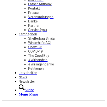
Father Anthony
Kontakt
Presse
Veranstaltungen
Danke
Partner
Service4you
Kampagnen
Shelterbau Siniša
Winterhilfe ACI
Snow Girl
COVID-19
The Good Boy
#Wirhandeln
#Wirsagendanke
Petitionen
Jetzt helfen
News
Newsletter
Suche
Menü
Menü