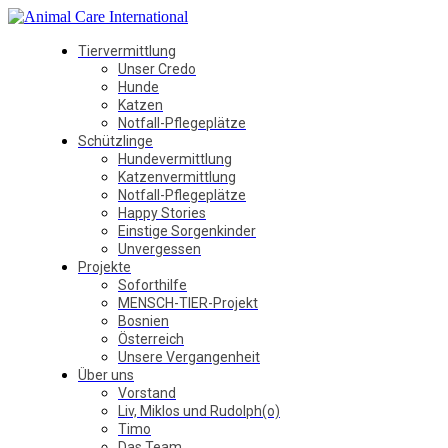
Tiervermittlung
Unser Credo
Hunde
Katzen
Notfall-Pflegeplätze
Schützlinge
Hundevermittlung
Katzenvermittlung
Notfall-Pflegeplätze
Happy Stories
Einstige Sorgenkinder
Unvergessen
Projekte
Soforthilfe
MENSCH-TIER-Projekt
Bosnien
Österreich
Unsere Vergangenheit
Über uns
Vorstand
Liv, Miklos und Rudolph(o)
Timo
Das Team