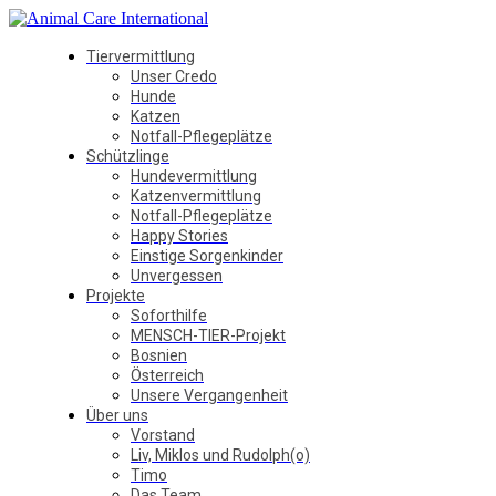
Tiervermittlung
Unser Credo
Hunde
Katzen
Notfall-Pflegeplätze
Schützlinge
Hundevermittlung
Katzenvermittlung
Notfall-Pflegeplätze
Happy Stories
Einstige Sorgenkinder
Unvergessen
Projekte
Soforthilfe
MENSCH-TIER-Projekt
Bosnien
Österreich
Unsere Vergangenheit
Über uns
Vorstand
Liv, Miklos und Rudolph(o)
Timo
Das Team