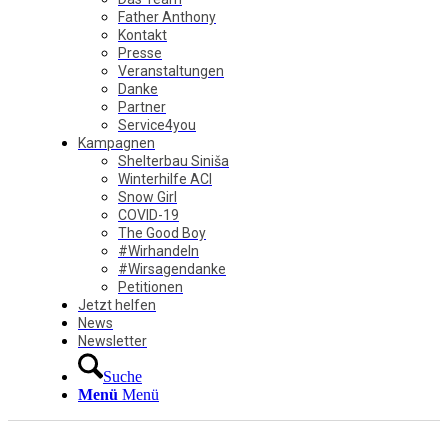
Father Anthony
Kontakt
Presse
Veranstaltungen
Danke
Partner
Service4you
Kampagnen
Shelterbau Siniša
Winterhilfe ACI
Snow Girl
COVID-19
The Good Boy
#Wirhandeln
#Wirsagendanke
Petitionen
Jetzt helfen
News
Newsletter
Suche
Menü
Menü