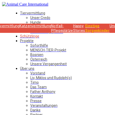
Tiervermittlung
Unser Credo
Hunde
vermittlung
Katzenvermittlung
Notfall-
Happy
Einstige
Un
Katzen
Pflegeplätze
Stories
Sorgenkinder
Notfall-Pflegeplätze
Schützlinge
Projekte
Soforthilfe
MENSCH-TIER-Projekt
Bosnien
Österreich
Unsere Vergangenheit
Über uns
Vorstand
Liv, Miklos und Rudolph(o)
Timo
Das Team
Father Anthony
Kontakt
Presse
Veranstaltungen
Danke
Partner