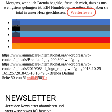
Morgens, wenn ich Brenda begrüße, freue ich mich, dass es uns
wenigstens gelungen ist, EIN Hundeleben zu retten. Wir haben sie
Weiterlesen
total in unser Herz geschlossen.
https://www.animalcare-international.org/wordpress/wp-
content/uploads/Brenda-.2.jpg
200
300
wolfgang
https://www.animalcare-international.org/wordpress/wp-
content/uploads/2019/08/aci_logo_rt.png
wolfgang
2013-10-25
16:12:57
2018-05-10 16:49:57
Brenda Darling
Seite 50 von 51
«
‹
48
49
50
51
›
NEWSLETTER
Jetzt den Newsletter abonnieren und
stets wissen was ACI bewirkt.