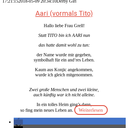
17:21:15
2018-05-09 20:34:10
Derby Girl
Aari (vormals Tito)
Hallo liebe Frau Grell!
Statt TITO bin ich AARI nun
das hatte damit wohl zu tun:
der Name wurde mir gegeben,
symbolhaft für ein and‘res Leben.
Kaum aus Konjic angekommen,
wurde ich gleich mitgenommen.
Zwei große Menschen und zwei kleine,
auch künftig war ich nicht alleine.
In ein tolles Heim ging’s dann,
Weiterlesen
so fing mein neues Leben an.