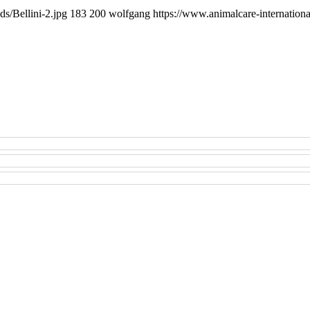
s/Bellini-2.jpg
183
200
wolfgang
https://www.animalcare-internation