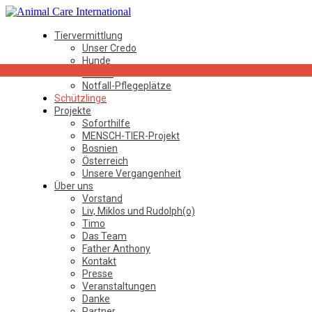
Tiervermittlung
Unser Credo
Hunde
Katzen
Notfall-Pflegeplätze
Schützlinge
Projekte
Soforthilfe
MENSCH-TIER-Projekt
Bosnien
Österreich
Unsere Vergangenheit
Über uns
Vorstand
Liv, Miklos und Rudolph(o)
Timo
Das Team
Father Anthony
Kontakt
Presse
Veranstaltungen
Danke
Partner