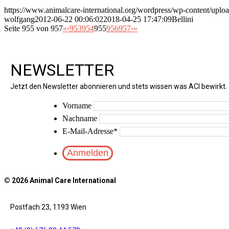
https://www.animalcare-international.org/wordpress/wp-content/upload
wolfgang
2012-06-22 00:06:02
2018-04-25 17:47:09
Bellini
Seite 955 von 957
«
‹
953
954
955
956
957
›
»
NEWSLETTER
Jetzt den Newsletter abonnieren und stets wissen was ACI bewirkt.
Vorname
Nachname
E-Mail-Adresse
*
© 2026 Animal Care International
Postfach 23, 1193 Wien