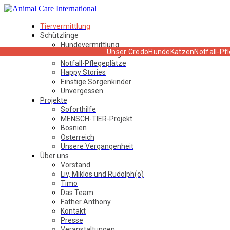
Tiervermittlung
Schützlinge
Hundevermittlung
Unser Credo
Hunde
Katzen
Notfall-Pf
Katzenvermittlung
Notfall-Pflegeplätze
Happy Stories
Einstige Sorgenkinder
Unvergessen
Projekte
Soforthilfe
MENSCH-TIER-Projekt
Bosnien
Österreich
Unsere Vergangenheit
Über uns
Vorstand
Liv, Miklos und Rudolph(o)
Timo
Das Team
Father Anthony
Kontakt
Presse
Veranstaltungen