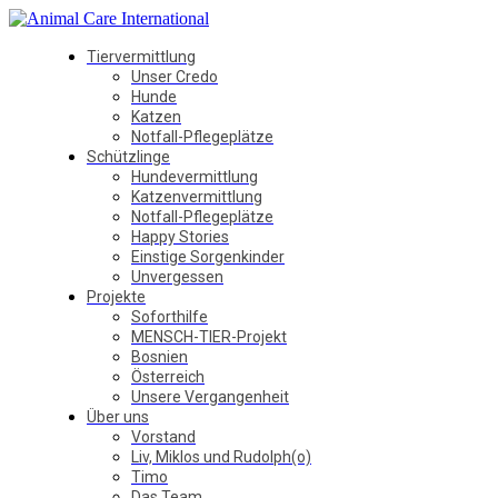
Tiervermittlung
Unser Credo
Hunde
Katzen
Notfall-Pflegeplätze
Schützlinge
Hundevermittlung
Katzenvermittlung
Notfall-Pflegeplätze
Happy Stories
Einstige Sorgenkinder
Unvergessen
Projekte
Soforthilfe
MENSCH-TIER-Projekt
Bosnien
Österreich
Unsere Vergangenheit
Über uns
Vorstand
Liv, Miklos und Rudolph(o)
Timo
Das Team