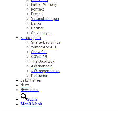
Father Anthony
Kontakt
Presse
Veranstaltungen
Danke
Partner
Service4you
Kampagnen
Shelterbau Siniša
Winterhilfe ACI
Snow Girl
COVID-19
The Good Boy
#Wirhandeln
#Wirsagendanke
Petitionen
Jetzt helfen
News
Newsletter
Suche
Menü
Menü